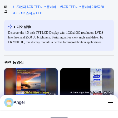
태
#
1.83인치 LCD TFT 디스플레이
#
LCD TFT 디스플레이 240X280
그:
#
GC9307 스피트 LCD
비디오 설명:
Discover the 4.5-inch TFT LCD Display with 1920x1080 resolution, LVDS
interface, and 2500 c/d brightness. Featuring a free view angle and driven by
EK79303 IC, this display module is perfect for high-definition applications.
관련 동영상
00:18
00:18
Angel
자동차 모니터용 8인치 TFT LCD 디스
자동차 모니터용 8인치 TFT LCD 디스
플레이
플레이
LCD TFT 디스플레이
LCD TFT 디스플레이
July 14, 2026
July 13, 2026