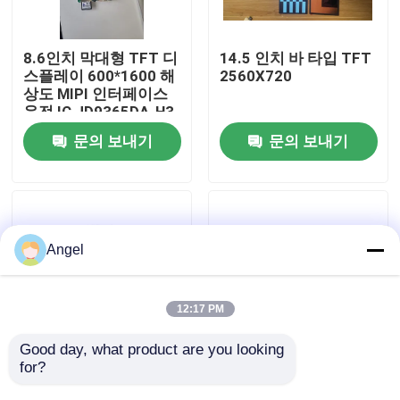
VR 전시회
8.6인치 막대형 TFT 디
14.5 인치 바 타입 TFT
스플레이 600*1600 해
2560X720
상도 MIPI 인터페이스
우리에 대하여
운전 IC JD9365DA-H3
문의 보내기
문의 보내기
공장 여행
품질 관리
Angel
연락주세요
12:17 PM
인용문을 요구하세요
Good day, what product are you looking 
for?
1.65인치 바 타입 TFT
0.72인치 바 타입 TFT
디스플레이, 142*428
디스플레이, 60x160 해
LCD TFT 디스플레이