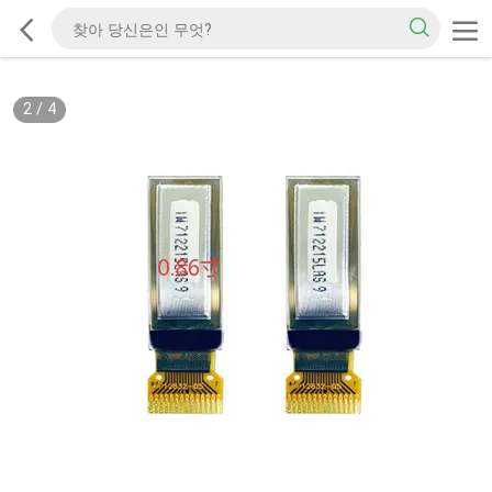
2
/
4