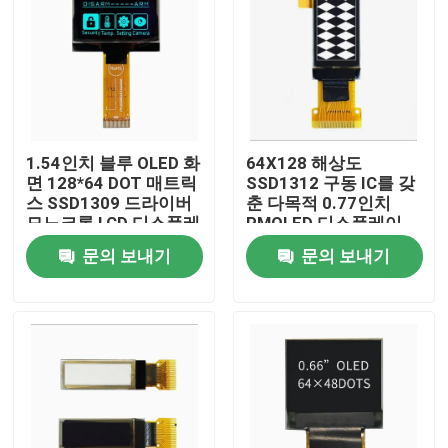
1.54인치 블루 OLED 화
64X128 해상도
면 128*64 DOT 매트릭
SSD1312 구동 IC를 갖
스 SSD1309 드라이버
춘 다목적 0.77인치
모노크롬 LCD 디스플레
PMOLED 디스플레이
이
문의 보내기
문의 보내기
집
제품
동영상