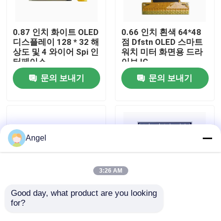
VR 전시회
0.87 인치 화이트 OLED
0.66 인치 흰색 64*48
디스플레이 128 * 32 해
점 Dfstn OLED 스마트
상도 및 4 와이어 Spi 인
워치 미터 화면용 드라
우리에 대하여
터페이스
이브 IC
문의 보내기
문의 보내기
공장 여행
품질 관리
Angel
연락주세요
3:26 AM
인용문을 요구하세요
Good day, what product are you looking 
for?
0.69인치 화이트/블루/
Tcc 2.42" 인치 LCD 화
그린/イエロー OLED 디
면 128X64 모노크롬 모
LCD TFT 디스플레이