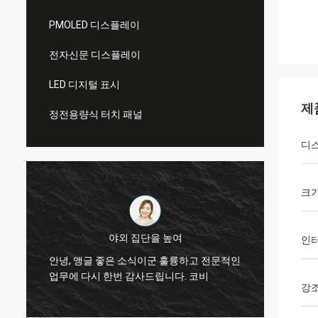
PMOLED 디스플레이
전자신문 디스플레이
LED 디지털 표시
제
정전용량식 터치 패널
디
크
야외 집단을 높여
인
작
네, 
안녕, 앵글 좋은 소식이군 훌륭하고 전문적인
했습니
업무에 다시 한번 감사드립니다. 코비
확인하
강
은
등에 
우리의