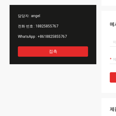
으시면알려줄게 디
하고 정말
제조업
담당자 :
angel
메
전화 번호 :
18825855767
WhatsApp :
+8618825855767
접촉
제