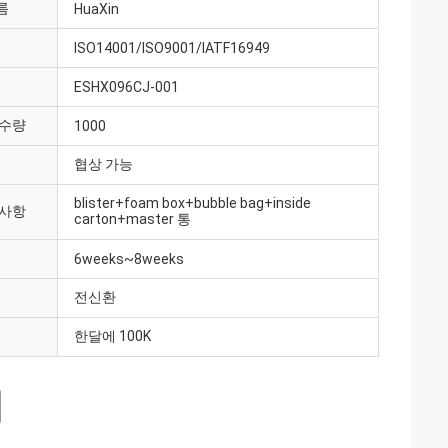
름
HuaXin
ISO14001/ISO9001/IATF16949
ESHX096CJ-001
 수량
1000
협상 가능
blister+foam box+bubble bag+inside
 사항
carton+master 통
6weeks~8weeks
전신환
한달에 100K