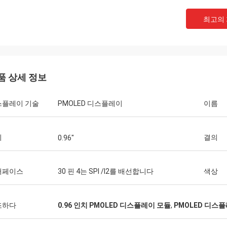
최고의
품 상세 정보
스플레이 기술
PMOLED 디스플레이
이름
기
결의
0.96"
인코테크
터페이스
30 핀 4는 SPI /I2를 배선합니다
색상
우리는 원형 디스플레이를 사용하기 시작
다. 이제 우리는 제품을 통해 그것을
고 테스트하고 있습니다. 프로그래밍
조하다
0.96 인치 PMOLED 디스플레이 모듈
,
PMOLED 디스플
대한 작업이 필요합니다. 하지만 이것은
 엔지니어들의 작업입니다.질문이 있