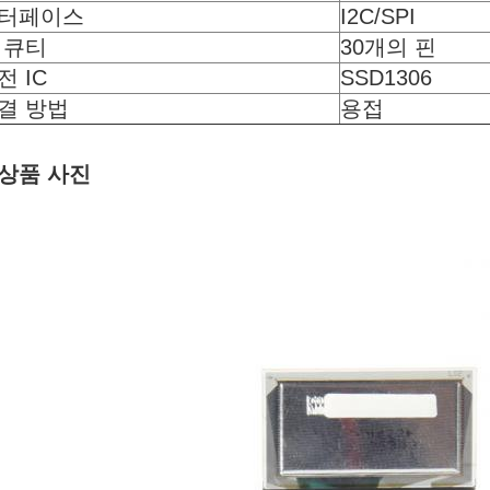
터페이스
I2C/SPI
 큐티
30개의 핀
전 IC
SSD1306
결 방법
용접
:상품 사진