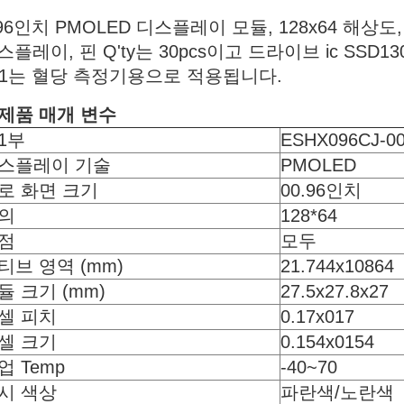
.96인치 PMOLED 디스플레이 모듈, 128x64 해상도,
스플레이, 핀 Q'ty는 30pcs이고 드라이브 ic SSD1
01는 혈당 측정기용으로 적용됩니다.
:제품 매개 변수
1부
ESHX096CJ-0
스플레이 기술
PMOLED
로 화면 크기
00.96인치
의
128*64
점
모두
티브 영역 (mm)
21.744x10864
듈 크기 (mm)
27.5x27.8x27
셀 피치
0.17x017
셀 크기
0.154x0154
업 Temp
-40~70
시 색상
파란색/노란색