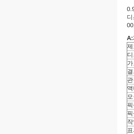
0
디
0
A
제
디
가
결
관
액
모
픽
픽
작
표