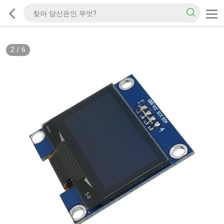
2
/
6