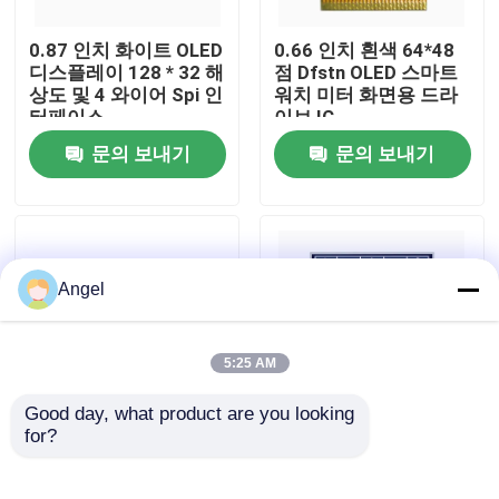
0.87 인치 화이트 OLED
0.66 인치 흰색 64*48
VR 전시회
디스플레이 128 * 32 해
점 Dfstn OLED 스마트
상도 및 4 와이어 Spi 인
워치 미터 화면용 드라
터페이스
이브 IC
우리에 대하여
문의 보내기
문의 보내기
공장 여행
품질 관리
Angel
연락주세요
5:25 AM
Good day, what product are you looking 
인용문을 요구하세요
for?
0.69인치 화이트/블루/
Tcc 2.42" 인치 LCD 화
그린/イエロー OLED 디
면 128X64 모노크롬 모
스플레이 96X16 해상
듈 128*64 Arduino용
LCD TFT 디스플레이