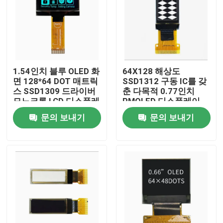
1.54인치 블루 OLED 화
64X128 해상도
면 128*64 DOT 매트릭
SSD1312 구동 IC를 갖
스 SSD1309 드라이버
춘 다목적 0.77인치
모노크롬 LCD 디스플레
PMOLED 디스플레이
이
문의 보내기
문의 보내기
집
제품
동영상