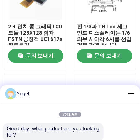
VR 전시회
2.4 인치 콩 그래픽 LCD
핀 1/3과 TN Lcd 세그
모듈 128X128 점과
먼트 디스플레이는 1/6
우리에 대하여
FSTN 긍정적 UC1617s
의무 시야각 6시를 선입
컨트롤러
견을 갖게 합니다
문의 보내기
문의 보내기
공장 여행
품질 관리
Angel
연락주세요
7:01 AM
인용문을 요구하세요
Good day, what product are you looking 
for?
맞춤형 VA COB 세그먼
SPI 인터페이스 분절
LCD TFT 디스플레이