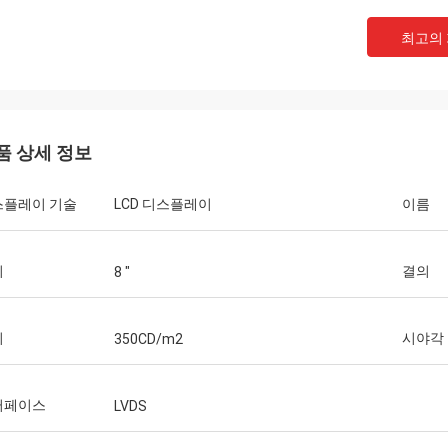
최고의
품 상세 정보
스플레이 기술
LCD 디스플레이
이름
기
결의
8 "
인코테크
기
시야각
350CD/m2
우리는 원형 디스플레이를 사용하기 시작
다. 이제 우리는 제품을 통해 그것을
고 테스트하고 있습니다. 프로그래밍
터페이스
LVDS
대한 작업이 필요합니다. 하지만 이것은
 엔지니어들의 작업입니다.질문이 있