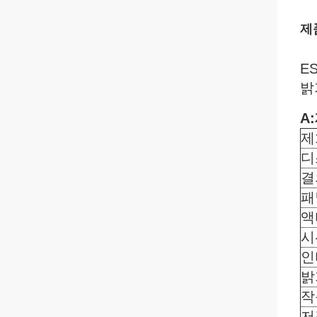
제
E
밝
A
제
디
결
패
액
시
인
밝
작
저