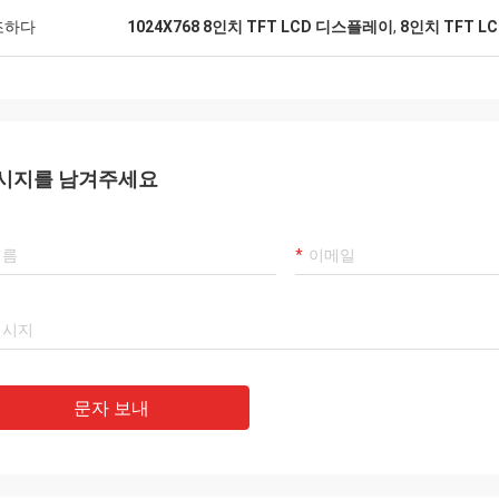
스플레이의 품질은 훌륭
조하다
1024X768 8인치 TFT LCD 디스플레이
,
8인치 TFT 
 1급으로 보입니다! 우리는 당신이
으로 발견되어 행복합니다
시지를 남겨주세요
문자 보내