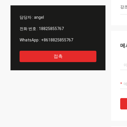
으시면알려줄게 디
강
하고 정말
제조업
담당자 :
angel
전화 번호 :
18825855767
WhatsApp :
+8618825855767
메
접촉