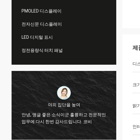
PMOLED 디스플레이
전자신문 디스플레이
LED 디지털 표시
제
정전용량식 터치 패널
디
크
야외 집단을 높여
밝
작
네, 
안녕, 앵글 좋은 소식이군 훌륭하고 전문적인
했습니
업무에 다시 한번 감사드립니다. 코비
확인하
인
은
등에 
우리의