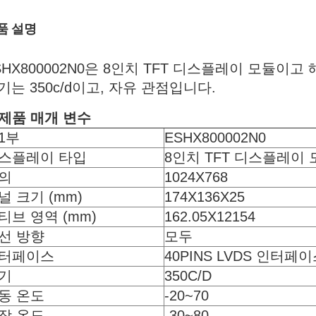
품 설명
SHX800002N0은 8인치 TFT 디스플레이 모듈이고 
기는 350c/d이고, 자유 관점입니다.
:제품 매개 변수
1부
ESHX800002N0
스플레이 타입
8인치 TFT 디스플레이 
의
1024X768
널 크기 (mm)
174X136X25
티브 영역 (mm)
162.05X12154
선 방향
모두
터페이스
40PINS LVDS 인터페
기
350C/D
동 온도
-20~70
장 온도
-30~80