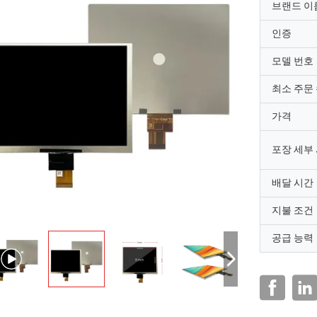
브랜드 이
인증
모델 번호
최소 주문
가격
포장 세부
배달 시간
지불 조건
공급 능력