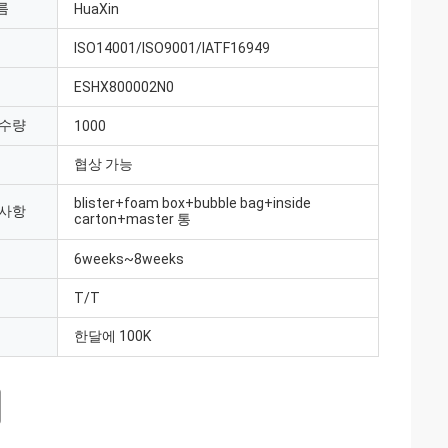
름
HuaXin
ISO14001/ISO9001/IATF16949
ESHX800002N0
 수량
1000
협상 가능
blister+foam box+bubble bag+inside
 사항
carton+master 통
6weeks~8weeks
T/T
한달에 100K