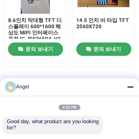
VR 전시회
8.6인치 막대형 TFT 디
14.5 인치 바 타입 TFT
스플레이 600*1600 해
2560X720
상도 MIPI 인터페이스
우리에 대하여
운전 IC JD9365DA-H3
문의 보내기
문의 보내기
공장 여행
품질 관리
Angel
연락주세요
3:42 PM
인용문을 요구하세요
Good day, what product are you looking 
for?
1.65인치 바 타입 TFT
0.72인치 바 타입 TFT
디스플레이, 142*428
디스플레이, 60x160 해
LCD TFT 디스플레이