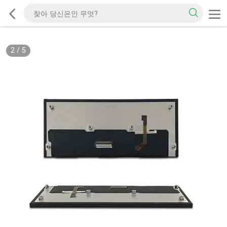
2
/
5